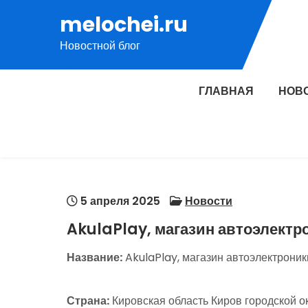
Перейти
melochei.ru
к
Новостной блог
содержимому
ГЛАВНАЯ
НОВ
5 апреля 2025
Новости
AkulaPlay, магазин автоэлектр
Название:
AkulaPlay, магазин автоэлектроник
Страна:
Кировская область Киров городской о