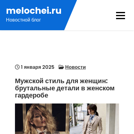
Перейти
melochei.ru
к
Новостной блог
содержимому
1 января 2025
Новости
Мужской стиль для женщин:
брутальные детали в женском
гардеробе