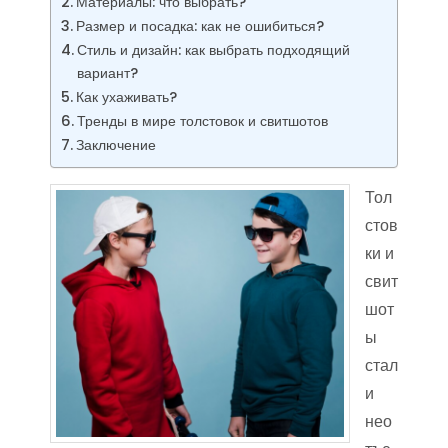
Материалы: что выбрать?
Размер и посадка: как не ошибиться?
Стиль и дизайн: как выбрать подходящий
вариант?
Как ухаживать?
Тренды в мире толстовок и свитшотов
Заключение
Тол
стов
ки и
свит
шот
ы
стал
и
нео