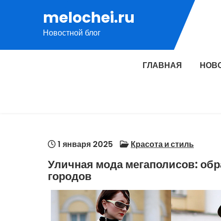
Перейти
melochei.ru
к
Новостной блог
содержимому
ГЛАВНАЯ
НОВ
1 января 2025
Красота и стиль
Уличная мода мегаполисов: обр
городов