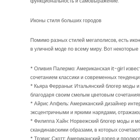
функциональность и самовыражение.
Иконы стиля больших городов
Помимо разных стилей мегаполисов, есть ико
в уличной моде по всему миру. Вот некоторые 
* Оливия Палермо: Американская it-girl изве
сочетанием классики и современных тенденци
* Кьяра Ферраньи: Итальянский блогер моды и
благодаря своим смелым цветовым сочетания
* Айрис Апфель: Американский дизайнер интер
эксцентричными и яркими нарядами, отражающ
* Филиппа Хайн: Норвежский блогер моды и 
скандинавскими образами, в которых сочетают
* Трэвис Скотт: Американский рэпер и продюс